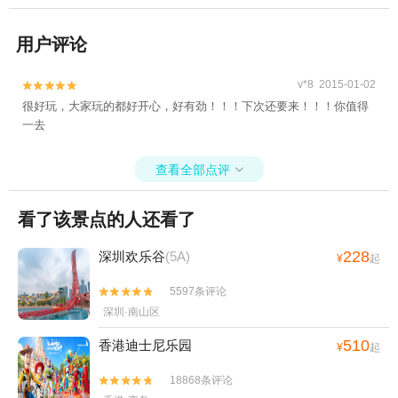
用户评论
v*8 2015-01-02


很好玩，大家玩的都好开心，好有劲！！！下次还要来！！！你值得
一去
查看全部点评

看了该景点的人还看了
228
深圳欢乐谷
(5A)
¥
起
5597条评论


深圳·南山区
510
香港迪士尼乐园
¥
起
18868条评论

