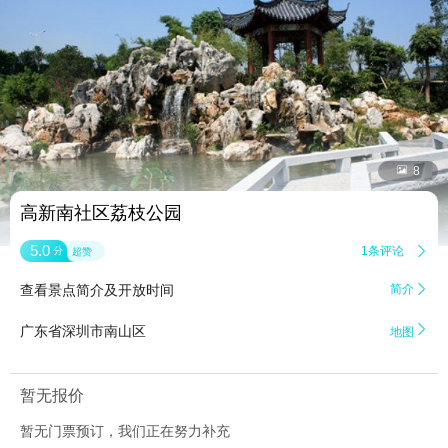


8
高新南社区荔枝公园
5.0
1条评论

分
超赞
查看景点简介及开放时间
简介


广东省深圳市南山区
地图
暂无报价
暂无门票预订，我们正在努力补充