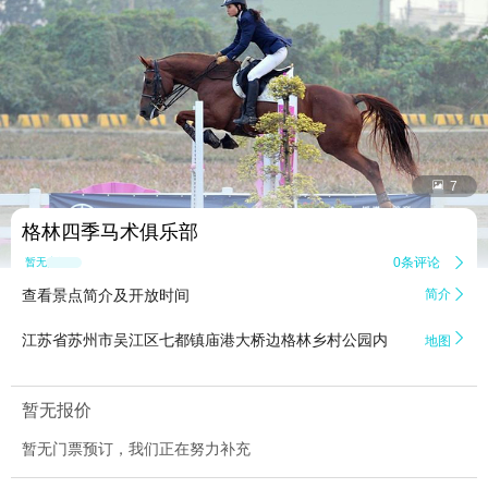


7
格林四季马术俱乐部
0条评论

暂无点评
查看景点简介及开放时间
简介


江苏省苏州市吴江区七都镇庙港大桥边格林乡村公园内
地图
暂无报价
暂无门票预订，我们正在努力补充