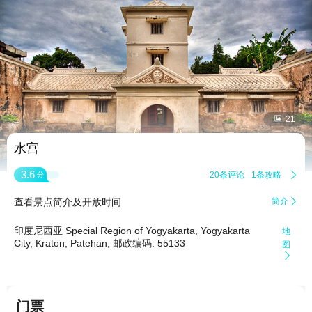


21
水宫
3.6
20条评论
1条攻略

分
查看景点简介及开放时间
简介

印度尼西亚 Special Region of Yogyakarta, Yogyakarta
地
City, Kraton, Patehan, 邮政编码: 55133
图

门票