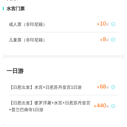
水宫门票
10
成人票（非印尼籍）

¥
起
8
儿童票（非印尼籍）

¥
起
一日游
68
【日惹出发】水宫+日惹苏丹皇宫1日游

¥
起
【日惹出发】婆罗浮屠+水宫+日惹苏丹皇宫
440

¥
起
+普兰巴南寺1日游