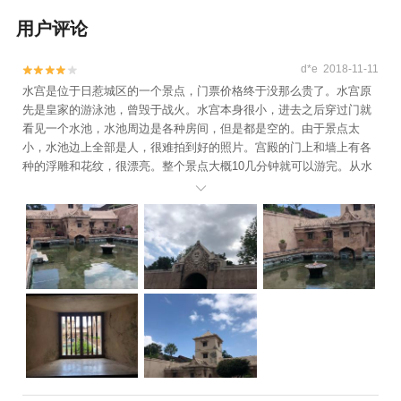
用户评论
d*e 2018-11-11


水宫是位于日惹城区的一个景点，门票价格终于没那么贵了。水宫原
先是皇家的游泳池，曾毁于战火。水宫本身很小，进去之后穿过门就
看见一个水池，水池周边是各种房间，但是都是空的。由于景点太
小，水池边上全部是人，很难拍到好的照片。宫殿的门上和墙上有各
种的浮雕和花纹，很漂亮。整个景点大概10几分钟就可以游完。从水
宫出来之后是很有艺术风情的街道，可以淘一些小东西。
