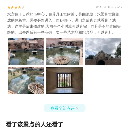
d*e 2018-09-26


水宫位于日惹的市中心，在苏丹王宫附近，是由池塘，水渠和宫殿组
成的建筑群。需要买票进入，面积很小，进门之后直走就看见了池
塘，这里是后来修建的,大概半个小时就可以逛完，而且是不能走回头
路的。出去以后有一些商铺，卖一些艺术品和纪念品，可以逛逛。
查看全部点评

看了该景点的人还看了