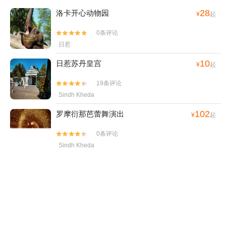
28
洛卡开心动物园
¥
起
0条评论


日惹
10
日惹苏丹皇宫
¥
起
19条评论


Sindh Kheda
102
罗摩衍那芭蕾舞演出
¥
起
0条评论


Sindh Kheda
9.68
鸡教堂
¥
起
0条评论


Nalkhedi
139
普兰巴南寺
¥
起