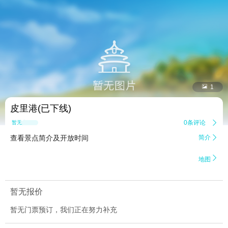


1
皮里港(已下线)
0条评论

暂无点评
查看景点简介及开放时间
简介


地图
暂无报价
暂无门票预订，我们正在努力补充