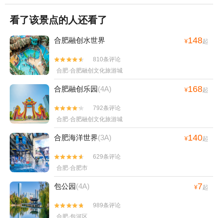
看了该景点的人还看了
148
合肥融创水世界
¥
起
810条评论


合肥·合肥融创文化旅游城
168
合肥融创乐园
(4A)
¥
起
792条评论


合肥·合肥融创文化旅游城
140
合肥海洋世界
(3A)
¥
起
629条评论


合肥·合肥市
7
包公园
(4A)
¥
起
989条评论


合肥·包河区