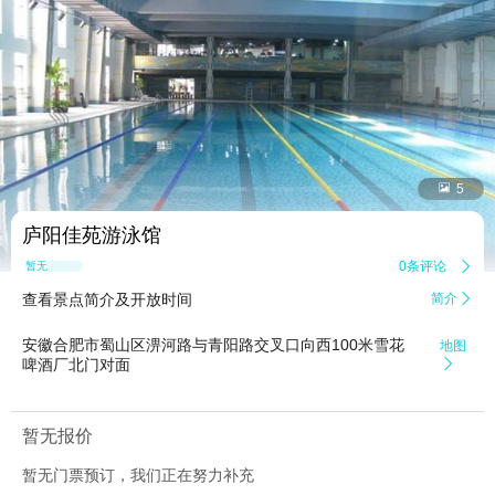


5
庐阳佳苑游泳馆
0条评论

暂无点评
查看景点简介及开放时间
简介

安徽合肥市蜀山区淠河路与青阳路交叉口向西100米雪花
地图
啤酒厂北门对面

暂无报价
暂无门票预订，我们正在努力补充