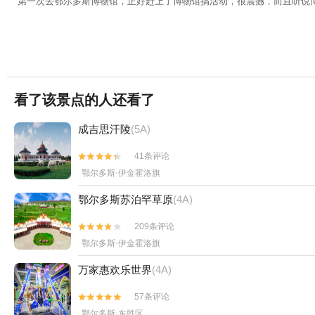
第一次去鄂尔多斯博物馆，正好赶上了博物馆搞活动，很震撼，而且听说
看了该景点的人还看了
成吉思汗陵
(5A)
41条评论


鄂尔多斯·伊金霍洛旗
鄂尔多斯苏泊罕草原
(4A)
209条评论


鄂尔多斯·伊金霍洛旗
万家惠欢乐世界
(4A)
57条评论


鄂尔多斯·东胜区