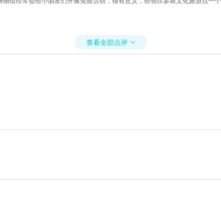
博物馆经常会给小朋友们开展免费活动，很有意义，给鄂尔多斯文化旅游点一个
查看全部点评
