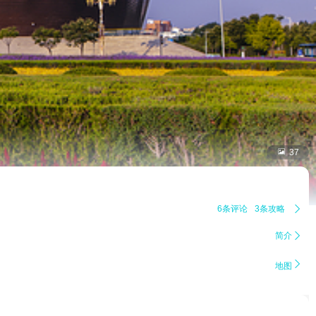

37
6条评论
3条攻略

简介


地图