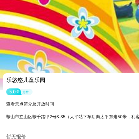
乐悠悠儿童乐园
5.0
分
超赞
查看景点简介及开放时间
鞍山市立山区鞍千路甲2号3-35（太平站下车后向太平东走50米，利
暂无报价