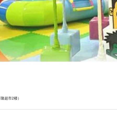
客隆超市2楼）