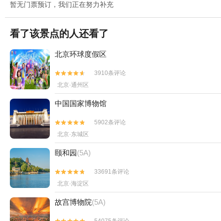
暂无门票预订，我们正在努力补充
看了该景点的人还看了
北京环球度假区
3910条评论


北京·通州区
中国国家博物馆
5902条评论


北京·东城区
颐和园
(5A)
33691条评论


北京·海淀区
故宫博物院
(5A)