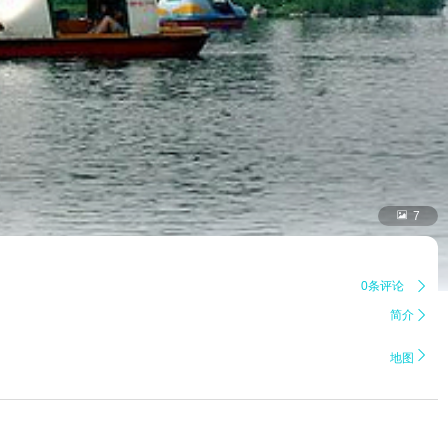

7
0条评论

简介


地图