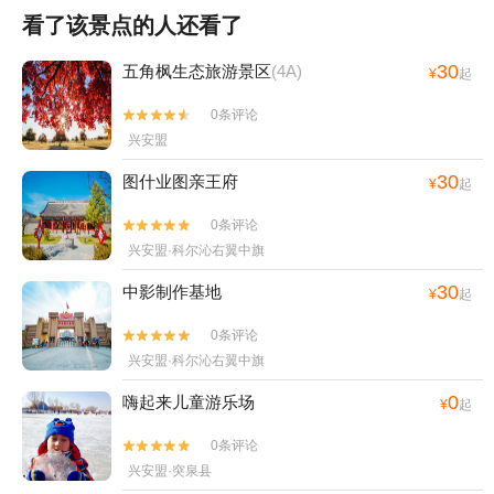
看了该景点的人还看了
30
五角枫生态旅游景区
(4A)
¥
起
0条评论


兴安盟
30
图什业图亲王府
¥
起
0条评论


兴安盟·科尔沁右翼中旗
30
中影制作基地
¥
起
0条评论


兴安盟·科尔沁右翼中旗
0
嗨起来儿童游乐场
¥
起
0条评论


兴安盟·突泉县