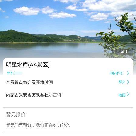


1
明星水库(AA景区)
0条评论

暂无点评
查看景点简介及开放时间
简介


内蒙古兴安盟突泉县杜尔基镇
地图
暂无报价
暂无门票预订，我们正在努力补充