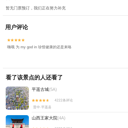
暂无门票预订，我们正在努力补充
用户评论


嗨哦 为 my god in 珍惜健康的还是来咯
看了该景点的人还看了
平遥古城
(5A)
4222条评论


晋中·平遥县
山西王家大院
(4A)