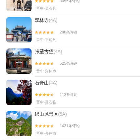
3055条评论


晋中·灵石县
双林寺
(4A)
288条评论


晋中·平遥县
张壁古堡
(4A)
525条评论


晋中·介休市
石膏山
(4A)
113条评论


晋中·灵石县
绵山风景区
(5A)
1431条评论


晋中·介休市