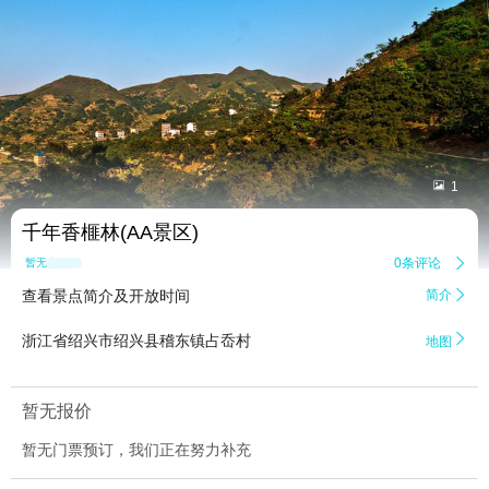


1
千年香榧林(AA景区)
0条评论

暂无点评
查看景点简介及开放时间
简介


浙江省绍兴市绍兴县稽东镇占岙村
地图
暂无报价
暂无门票预订，我们正在努力补充