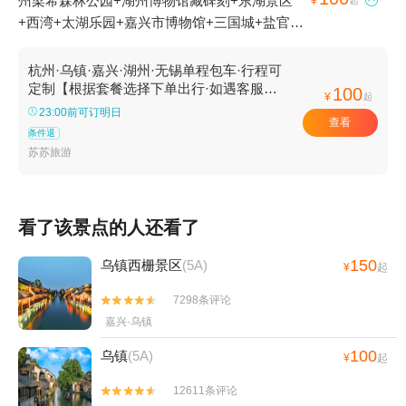
州梁希森林公园+湖州博物馆藏碑刻+东湖景区

¥
起
+西湾+太湖乐园+嘉兴市博物馆+三国城+盐官古
城+西湖风景名胜区+蠡湖中央公园+灵山大佛
+桐乡市博物馆+范蠡湖+湖州碧坞龙潭+嘉兴人
杭州·乌镇·嘉兴·湖州·无锡单程包车·行程可
民公园+观潮胜地公园+毛泽东观潮诗碑亭+嘉兴
定制【根据套餐选择下单出行·如遇客服未
100
¥
起
及时回复可致电咨询 】
邮电博物馆+乌镇+嘉兴子城+南浔古桥+太湖大
23:00前可订明日
查看
桥+太湖乐园+花港观鱼+平湖秋月+南浔文园+蠡
条件退
湖新城+灵隐飞来峰景区+乌镇西栅景区+南浔古
苏苏旅游
镇+湖州历史文化名城+无锡太悦温泉+湖州雷迪
森天沐温泉+杭州鼓楼+无锡博物院+桐乡市植物
园+乌镇东栅景区+嘉兴植物园+萧山钱江观潮城
看了该景点的人还看了
+桐乡红杉邨景区+无锡长泾老街+杭州酒家+杭
州剧院+嘉兴清池温泉+无锡农博园+湖州太湖月
150
乌镇西栅景区
(5A)
¥
起
亮温泉+无锡市钱园景区+无锡影都华莱坞+湖州
7298条评论


3D艺术节+西溪草堂+无锡陶源陶吧+湖州鸟之家
嘉兴·乌镇
户外庄园+无锡金龙草莓园+无锡海洋馆+无锡市
体育中心+无锡江南大学+无锡气球乐园+观蠡湖
100
乌镇
(5A)
¥
起
高尔夫+君雅皮划艇（无锡）+三国城三江口太湖
12611条评论
水上乐园+乌镇华庄生态园+禅意小镇·拈花湾+无

