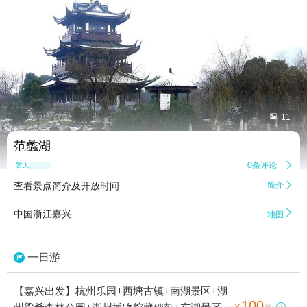


11
范蠡湖
0条评论

暂无点评
查看景点简介及开放时间
简介


中国浙江嘉兴
地图
一日游
【嘉兴出发】杭州乐园+西塘古镇+南湖景区+湖
100