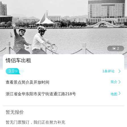


2
情侣车出租
3.0
1条评论

分
查看景点简介及开放时间
简介


浙江省金华东阳市吴宁街道通江路218号
地图
暂无报价
暂无门票预订，我们正在努力补充