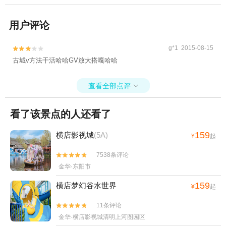
用户评论
g*1 2015-08-15


古城v方法干活哈哈GV放大搭嘎哈哈
查看全部点评

看了该景点的人还看了
159
横店影视城
(5A)
¥
起
7538条评论


金华·东阳市
159
横店梦幻谷水世界
¥
起
11条评论


金华·横店影视城清明上河图园区