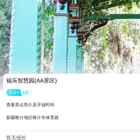
福乐智慧园(AA景区)
5.0
分
超赞
查看景点简介及开放时间
新疆喀什地区喀什市体育路
暂无报价