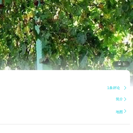

1
1条评论

简介


地图