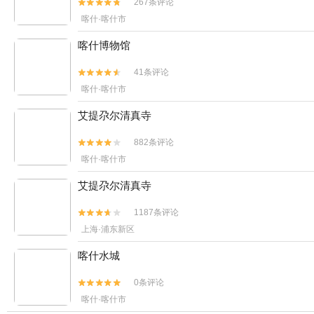
267条评论


喀什·喀什市
喀什博物馆
41条评论


喀什·喀什市
艾提尕尔清真寺
882条评论


喀什·喀什市
艾提尕尔清真寺
1187条评论


上海·浦东新区
喀什水城
0条评论


喀什·喀什市