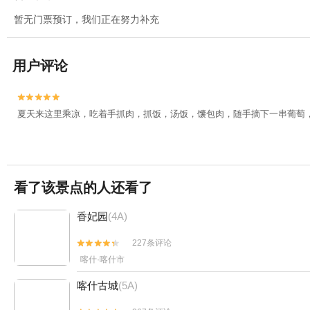
暂无门票预订，我们正在努力补充
用户评论


夏天来这里乘凉，吃着手抓肉，抓饭，汤饭，馕包肉，随手摘下一串葡萄
看了该景点的人还看了
香妃园
(4A)
227条评论


喀什·喀什市
喀什古城
(5A)