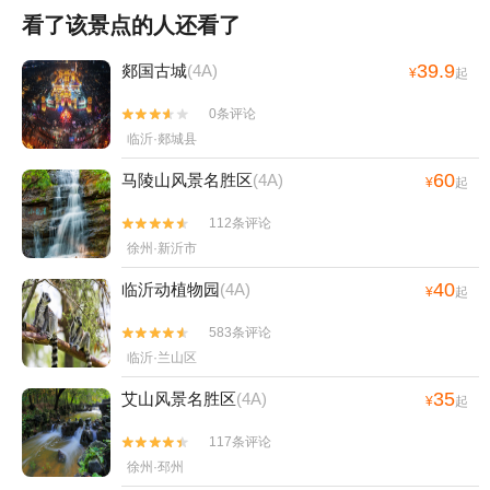
看了该景点的人还看了
39.9
郯国古城
(4A)
¥
起
0条评论


临沂·郯城县
60
马陵山风景名胜区
(4A)
¥
起
112条评论


徐州·新沂市
40
临沂动植物园
(4A)
¥
起
583条评论


临沂·兰山区
35
艾山风景名胜区
(4A)
¥
起
117条评论


徐州·邳州