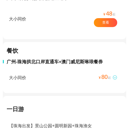
48
¥
起
大小同价
查看
餐饮
广州-珠海拱北口岸直通车+澳门威尼斯琳琅餐券
80
大小同价

¥
起
一日游
【珠海出发】景山公园+圆明新园+珠海渔女