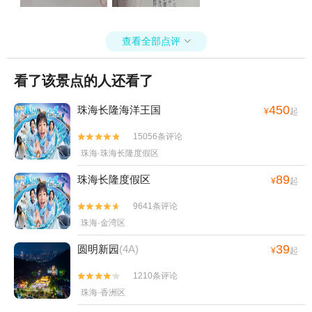
查看全部点评

看了该景点的人还看了
450
珠海长隆海洋王国
¥
起
15056条评论


珠海·珠海长隆度假区
89
珠海长隆度假区
¥
起
9641条评论


珠海·金湾区
39
圆明新园
(4A)
¥
起
1210条评论


珠海·香洲区