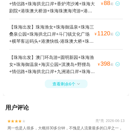
88
+情侣路+珠海拱北口岸+香炉湾沙滩+珠海大

¥
起
剧院+港珠澳大桥游+珠海珠澳海湾游+港珠
澳大桥蓝海豚岛1日游
【珠海出发】珠海渔女+珠海御温泉+珠海三
1120
叠泉公园+珠海拱北口岸+斗门镇文化广场

¥
起
+横琴客运码头+港澳快线-港珠澳大桥+珠海
斗门清朝古街+斗门印象小镇1日游
【珠海出发】澳门环岛游+圆明新园+珠海渔
398
女+珠海御温泉+海滨公园+淇澳岛+野狸岛

¥
起
+情侣路+珠海拱北口岸+九洲港口岸+珠海长
隆度假区+珠海长隆海洋王国+珠海夜幕汽车
查看剩余6个

影院+珠海大剧院+珠海本地玩乐+港珠澳大
桥游+海上看珠海+湾仔旅游码头+九洲船说·
相约大海+唐家古镇+珠海观光巴士+唐家湾
用户评论
沙滩+港珠澳大桥珠海公路口岸+日月贝直升
机观光基地+珠海日月贝直升机基地+广东客
龙飞行基地(日月贝)+华彬航空飞行基地(热浪
亮*亮 2026-06-13


湾店)+珠海九洲航空飞行基地+九洲直升机空
周一也是人很多，大概排30多分钟，不愧是人流量最多的口岸之一，