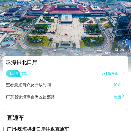


28
珠海拱北口岸
4.5
371条评论

分
不错
查看景点简介及开放时间
简介


广东省珠海市香洲区昌盛路
地图
直通车
广州-珠海拱北口岸往返直通车