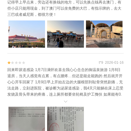
记得早上早点来，旁边还有换钱的地方，可以先换点钱再去澳门，有
中游览基地+辛巴达游艇俱乐部日月贝码头
些小店只能用现金，到了澳门可以坐免费的大巴，有指示牌的，去大
+珠海直升机日月贝空中游览基地+海上看港
三巴或者威尼斯，都很方便！
珠澳大桥+香炉湾沙滩+易航航空飞行基地(热
浪湾)1日游
t*9 2026-01-16


回来即尿道感染 1月7日满怀欢喜去我心心念念的御温泉旅游 1月8日
退房，当天人感觉有点累，有点腰疼…但还是能走能跑的 然后就开开
心心开车回家了 1月9日早上开始左边的大腿根部到耻骨突然剧痛，无
法走路，立刻进医院，被诊断为泌尿道感染，我4天只能躺在床上忍受
发烧及骨头带来的疼痛，连上厕所都要坐轮椅及护工搀扶 如果能有0.
5星，我1星都不会给御温泉 平台你不要删我评价喔，不然我会投诉

的，我只是在描述我的经历