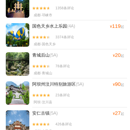
1358条评论


成都·邛崃市
119
国色天乡水上乐园
(4A)
¥
起
3374条评论


成都·国色天乡
20
青城后山
(5A)
¥
起
78条评论


成都·青城山
90
阿坝州汶川特别旅游区
(5A)
¥
起
23条评论


阿坝·汶川县
27
安仁古镇
(5A)
¥
起
426条评论

