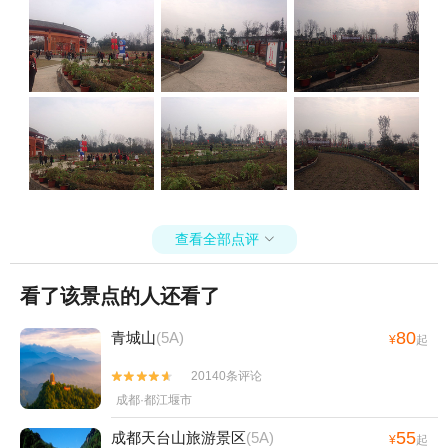
查看全部点评

看了该景点的人还看了
80
青城山
(5A)
¥
起
20140条评论


成都·都江堰市
55
成都天台山旅游景区
(5A)
¥
起