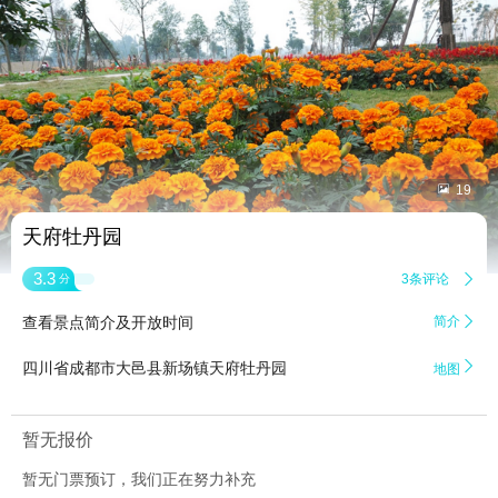


19
天府牡丹园
3.3
3条评论

分
查看景点简介及开放时间
简介


四川省成都市大邑县新场镇天府牡丹园
地图
暂无报价
暂无门票预订，我们正在努力补充