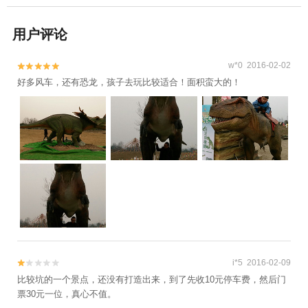
用户评论
w*0 2016-02-02


好多风车，还有恐龙，孩子去玩比较适合！面积蛮大的！
i*5 2016-02-09


比较坑的一个景点，还没有打造出来，到了先收10元停车费，然后门
票30元一位，真心不值。