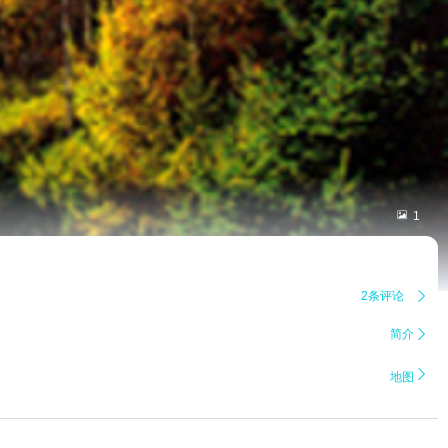

1
2条评论

简介


地图