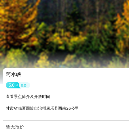
药水峡
5.0
分
超赞
查看景点简介及开放时间
甘肃省临夏回族自治州康乐县西南26公里
暂无报价