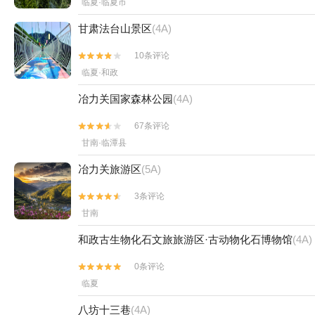
临夏·临夏市
甘肃法台山景区
(4A)
10条评论


临夏·和政
冶力关国家森林公园
(4A)
67条评论


甘南·临潭县
冶力关旅游区
(5A)
3条评论


甘南
和政古生物化石文旅旅游区·古动物化石博物馆
(4A)
0条评论


临夏
八坊十三巷
(4A)