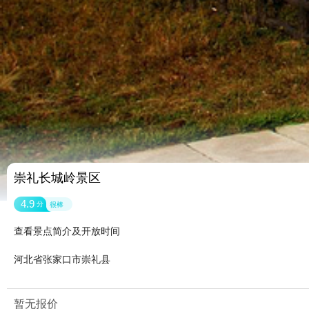
崇礼长城岭景区
4.9
分
很棒
查看景点简介及开放时间
河北省张家口市崇礼县
暂无报价