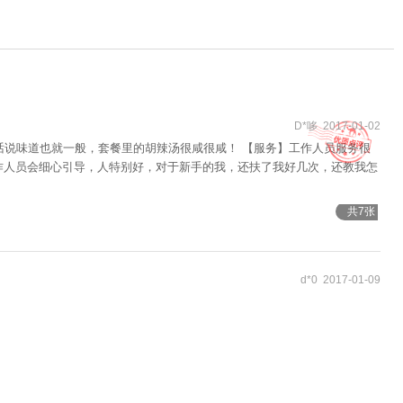
D*哆 2017-01-02
话说味道也就一般，套餐里的胡辣汤很咸很咸！ 【服务】工作人员服务很
作人员会细心引导，人特别好，对于新手的我，还扶了我好几次，还教我怎
共7张
d*0 2017-01-09