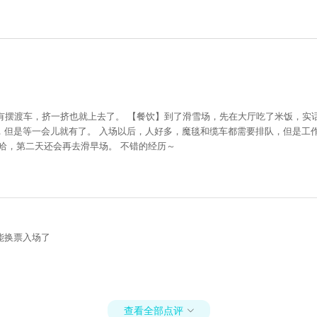
有摆渡车，挤一挤也就上去了。 【餐饮】到了滑雪场，先在大厅吃了米饭，实
，但是等一会儿就有了。 入场以后，人好多，魔毯和缆车都需要排队，但是工
哈，第二天还会再去滑早场。 不错的经历～
能换票入场了
查看全部点评
