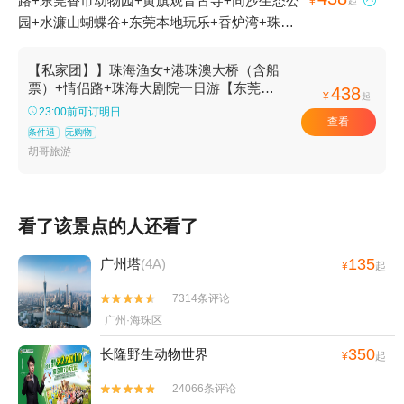
路+东莞香市动物园+黄旗观音古寺+同沙生态公

¥
起
园+水濂山蝴蝶谷+东莞本地玩乐+香炉湾+珠海
大剧院+港珠澳大桥游+港珠澳大桥珠海公路口岸
+珠海情侣路海滨浴场1日游
【私家团】】珠海渔女+港珠澳大桥（含船
票）+情侣路+珠海大剧院一日游【东莞市
438
¥
起
区上门接送+纯玩独立出行】
23:00前可订明日
查看
条件退
无购物
胡哥旅游
看了该景点的人还看了
135
广州塔
(4A)
¥
起
7314条评论


广州·海珠区
350
长隆野生动物世界
¥
起
24066条评论

