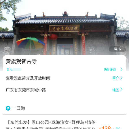


6
黄旗观音古寺
0条评论

暂无点评
查看景点简介及开放时间
简介


广东省东莞市东城中路
地图
一日游
【东莞出发】景山公园+珠海渔女+野狸岛+情侣
438