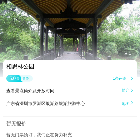


1
相思林公园
5.0
1条评论

分
超赞
查看景点简介及开放时间
简介


广东省深圳市罗湖区银湖路银湖旅游中心
地图
暂无报价
暂无门票预订，我们正在努力补充