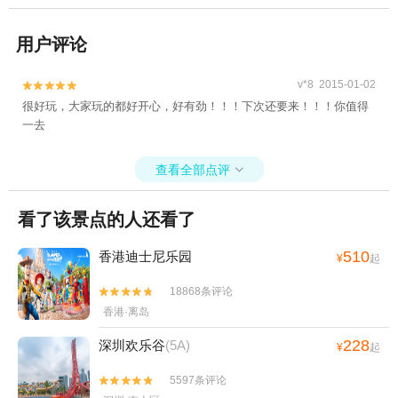
用户评论
v*8 2015-01-02


很好玩，大家玩的都好开心，好有劲！！！下次还要来！！！你值得
一去
查看全部点评

看了该景点的人还看了
510
香港迪士尼乐园
¥
起
18868条评论


香港·离岛
228
深圳欢乐谷
(5A)
¥
起
5597条评论

