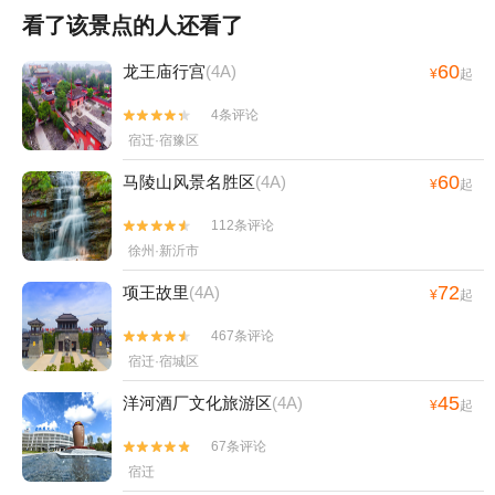
看了该景点的人还看了
60
龙王庙行宫
(4A)
¥
起
4条评论


宿迁·宿豫区
60
马陵山风景名胜区
(4A)
¥
起
112条评论


徐州·新沂市
72
项王故里
(4A)
¥
起
467条评论


宿迁·宿城区
45
洋河酒厂文化旅游区
(4A)
¥
起
67条评论


宿迁