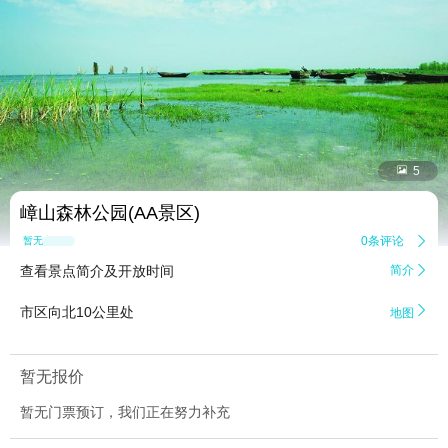


5
嶂山森林公园(AA景区)
0条评论

暂无点评
查看景点简介及开放时间
简介


市区向北10公里处
地图
暂无报价
暂无门票预订，我们正在努力补充