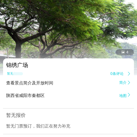


4
锦绣广场
0条评论

暂无点评
查看景点简介及开放时间
简介


陕西省咸阳市秦都区
地图
暂无报价
暂无门票预订，我们正在努力补充