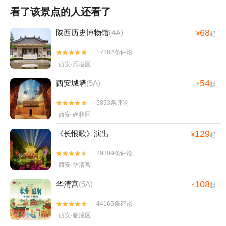
看了该景点的人还看了
68
陕西历史博物馆
(4A)
¥
起
17282条评论


西安·雁塔区
54
西安城墙
(5A)
¥
起
5893条评论


西安·碑林区
129
《长恨歌》演出
¥
起
29309条评论


西安·华清宫
108
华清宫
(5A)
¥
起
44165条评论


西安·临潼区