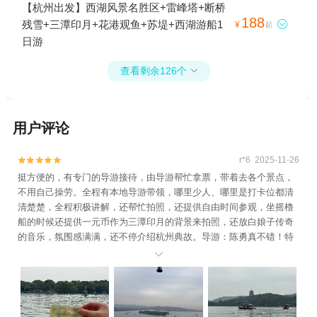
【杭州出发】西湖风景名胜区+雷峰塔+断桥
188
残雪+三潭印月+花港观鱼+苏堤+西湖游船1

¥
起
日游
查看剩余126个

用户评论
r*6 2025-11-26


挺方便的，有专门的导游接待，由导游帮忙拿票，带着去各个景点，
不用自己操劳。全程有本地导游带领，哪里少人、哪里是打卡位都清
清楚楚，全程积极讲解，还帮忙拍照，还提供自由时间参观，坐摇橹
船的时候还提供一元币作为三潭印月的背景来拍照，还放白娘子传奇
的音乐，氛围感满满，还不停介绍杭州典故。导游：陈勇真不错！特
此点赞！👍
