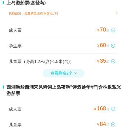
上岛游船票(含登岛)
优待政策：儿童票(1.2米(不含)以下)

70
成人票

¥
起
60
学生票

¥
起
35
儿童票（身高1.2米(含)-1.5米(含)）

¥
起
查看剩余2个

西湖游船西湖宋风诗词上岛夜游“诗酒趁年华”|含往返观光
游船票
168
成人票

¥
起
84
儿童票

¥
起