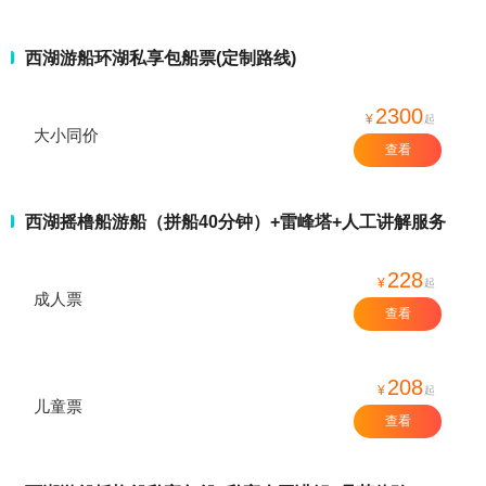
西湖游船环湖私享包船票(定制路线)
2300
¥
起
大小同价
查看
西湖摇橹船游船（拼船40分钟）+雷峰塔+人工讲解服务
228
¥
起
成人票
查看
208
¥
起
儿童票
查看