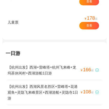
查看
178
¥
起
儿童票
查看
一日游
【杭州出发】西湖+雷峰塔+杭州飞来峰+龙
166

¥
起
坞茶休闲村+西湖游船1日游
【杭州出发】西湖风景名胜区+雷峰塔+花港
108
观鱼+灵隐飞来峰景区+西湖游船+灵隐寺1日

¥
起
游