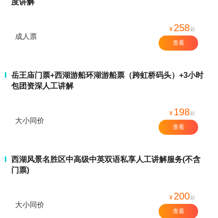
度讲解
258
¥
起
成人票
查看
岳王庙门票+西湖游船环湖游船票（跨虹桥码头）+3小时
包团资深人工讲解
198
¥
起
大小同价
查看
西湖风景名胜区中高级中英双语私享人工讲解服务(不含
门票)
200
¥
起
大小同价
查看