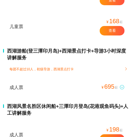
查看
168
¥
起
儿童票
查看
西湖游船(登三潭印月岛)+西湖景点打卡+导游3小时深度
讲解服务
每团不超过10人，初级导游，西湖景点打卡

695
成人票

¥
起
西湖风景名胜区休闲船+三潭印月登岛(花港观鱼码头)+人
工讲解服务
198
¥
起
成人票