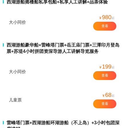
西湖游船摇橹船私享包船+私享人工讲解+品茶体验
980
¥
起
大小同价
查看
西湖游船豪华船+雷峰塔门票+岳王庙门票+三潭印月登岛
票+苏堤4小时拼团资深导游人工讲解导览服务
199
¥
起
大小同价
查看
68
¥
起
儿童票
查看
雷峰塔门票+西湖游船环湖游船（不上岛）+3小时包团深