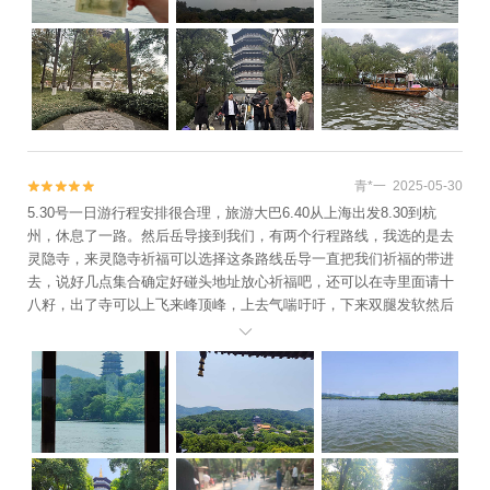
青*一 2025-05-30


5.30号一日游行程安排很合理，旅游大巴6.40从上海出发8.30到杭
州，休息了一路。然后岳导接到我们，有两个行程路线，我选的是去
灵隐寺，来灵隐寺祈福可以选择这条路线岳导一直把我们祈福的带进
去，说好几点集合确定好碰头地址放心祈福吧，还可以在寺里面请十
八籽，出了寺可以上飞来峰顶峰，上去气喘吁吁，下来双腿发软然后
肯德基里面集合，虽然旅行中不包含餐食，但岳导给我们安排了去梅

家坞吃饭很实惠喝了龙井茶，龙井茶纯香回甘喜欢喝茶的朋友可以带
正宗的龙井茶，吃到了用龙井茶烧的东坡肉来到杭州才能吃到正宗的
东坡肉