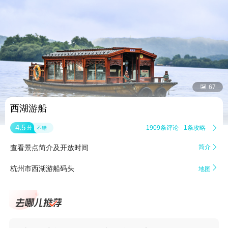


67
西湖游船
4.5
1909条评论
1条攻略

分
不错
查看景点简介及开放时间
简介


杭州市西湖游船码头
地图