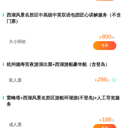
西湖风景名胜区中高级中英双语包团匠心讲解服务（不含
门票）
800
¥
起
大小同价
查看
杭州德寿宫夜游演出票+西湖游船豪华船（含登岛）
298
双人票

¥
起
雷峰塔+西湖风景名胜区游船环湖游(不登岛)+人工导览服
务
188
¥
起
成人票