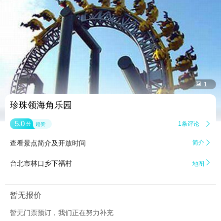


1
珍珠领海角乐园
5.0
1条评论

分
超赞
查看景点简介及开放时间
简介


台北市林口乡下福村
地图
暂无报价
暂无门票预订，我们正在努力补充