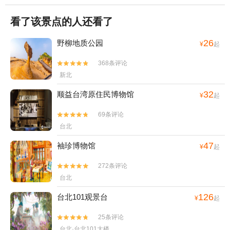
看了该景点的人还看了
26
野柳地质公园
¥
起
368条评论


新北
32
顺益台湾原住民博物馆
¥
起
69条评论


台北
47
袖珍博物馆
¥
起
272条评论


台北
126
台北101观景台
¥
起
25条评论


台北·台北101大楼