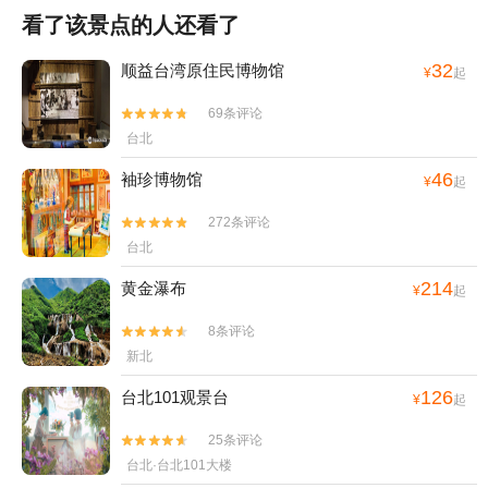
看了该景点的人还看了
32
顺益台湾原住民博物馆
¥
起
69条评论


台北
46
袖珍博物馆
¥
起
272条评论


台北
214
黄金瀑布
¥
起
8条评论


新北
126
台北101观景台
¥
起
25条评论


台北·台北101大楼