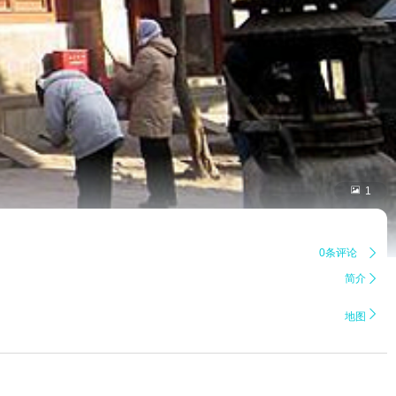

1
0条评论

简介


地图