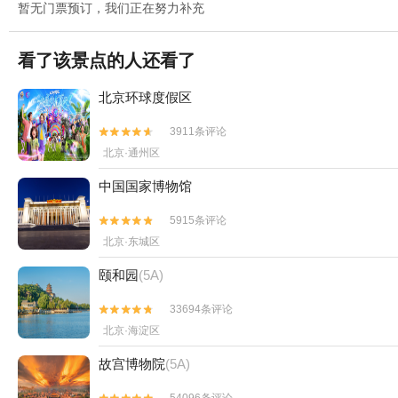
暂无门票预订，我们正在努力补充
看了该景点的人还看了
北京环球度假区
3911条评论


北京·通州区
中国国家博物馆
5915条评论


北京·东城区
颐和园
(5A)
33694条评论


北京·海淀区
故宫博物院
(5A)