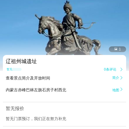


1
辽祖州城遗址
0条评论

暂无点评
查看景点简介及开放时间
简介


内蒙古赤峰巴林左旗石房子村西北
地图
暂无报价
暂无门票预订，我们正在努力补充