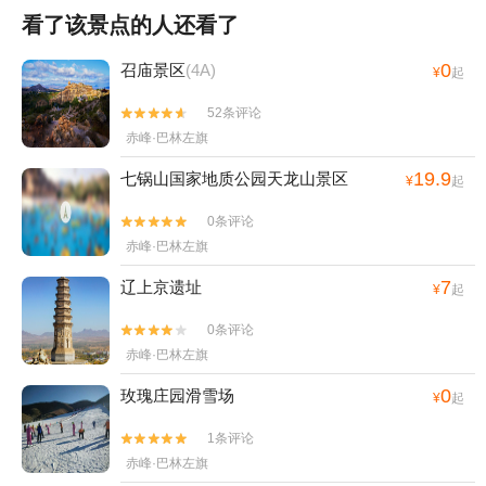
看了该景点的人还看了
0
召庙景区
(4A)
¥
起
52条评论


赤峰·巴林左旗
19.9
七锅山国家地质公园天龙山景区
¥
起
0条评论


赤峰·巴林左旗
7
辽上京遗址
¥
起
0条评论


赤峰·巴林左旗
0
玫瑰庄园滑雪场
¥
起
1条评论


赤峰·巴林左旗