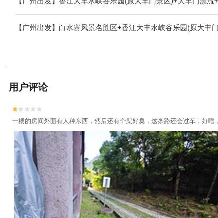
【广州出发】香江大丰水峡谷乐园(原大丰门景区)+大丰门漂流
【广州出发】白水寨风景名胜区+香江大丰水峡谷乐园(原大丰门
用户评论


一楼的房间外面有人种东西，然后还有个渠好臭，这条路还会过车，好嘈