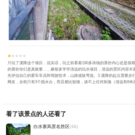


只玩了溪降这个项目，说实话，玩之前看着190多块钱的票价内心还是
的票价你们是真敢要……麻烦多学学清远的玩水项目，清远的景区内容丰富
先评估自己的爱车车况和驾驶技术，山路坡陡弯急。3.溪降的起点需要步
网友，全程只有3个跳水台，而且都比较矮，谈不上任何刺激（清远有8米
看了该景点的人还看了
白水寨风景名胜区
(4A)