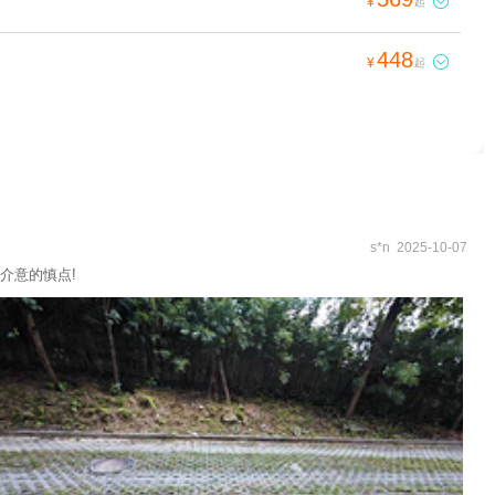

¥
起
448

¥
起
s*n 2025-10-07
介意的慎点!