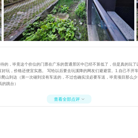
很期待的，毕竟这个价位的门票在广东的普通景区中已经不算低了，但是真的玩
好玩，价格还便宜实惠。 写给以后要去玩溪降的网友们避避雷。1.自己不开车
行爬山到达（第一次碰到没有车送的，不过也确实没必要车送，毕竟项目那么少）
高的跳台）
查看全部点评
