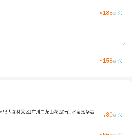
188

¥
起

158

¥
起
罗纪大森林景区(广州二龙山花园)+白水寨嘉华温
80

¥
起
569