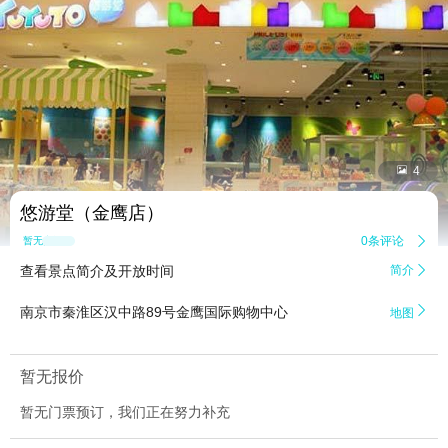


4
悠游堂（金鹰店）
0条评论

暂无点评
查看景点简介及开放时间
简介


南京市秦淮区汉中路89号金鹰国际购物中心
地图
暂无报价
暂无门票预订，我们正在努力补充