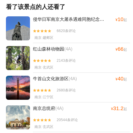
看了该景点的人还看了
10
侵华日军南京大屠杀遇难同胞纪念馆
(4A)
¥
起
6620条评论


南京·建邺区
66
红山森林动物园
(4A)
¥
起
2143条评论


南京·玄武区
40
牛首山文化旅游区
(4A)
¥
起
2680条评论


南京·江宁区
31.2
南京总统府
(4A)
¥
起
20544条评论


南京·玄武区