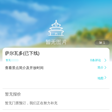


1
萨尔瓦多(已下线)
0条评论

暂无点评
查看景点简介及开放时间
简介


地图
暂无报价
暂无门票预订，我们正在努力补充