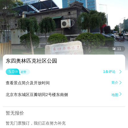


11
东四奥林匹克社区公园
5.0
1条评论

分
超赞
查看景点简介及开放时间
简介


北京市东城区豆瓣胡同2号楼东南侧
地图
暂无报价
暂无门票预订，我们正在努力补充