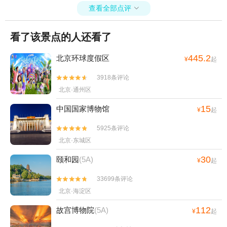
查看全部点评

看了该景点的人还看了
445.2
北京环球度假区
¥
起
3918条评论


北京·通州区
15
中国国家博物馆
¥
起
5925条评论


北京·东城区
30
颐和园
(5A)
¥
起
33699条评论


北京·海淀区
112
故宫博物院
(5A)
¥
起