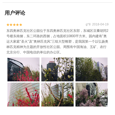
用户评论
g*8 2018-04-19


东四奥林匹克社区公园位于东四奥林匹克社区东部，东城区豆瓣胡同2
号楼东南侧，东二环路的西侧，占地面积10800平方米。园内建有"奥
运大家庭"圣火"及"奥林匹克风"三组大型雕塑，是我国第一个以弘扬奥
林匹克精神为主题的开放性社区公园。周围有中国海油、五矿、农行
北京分行、中国电信的单位的办公区。
共8张