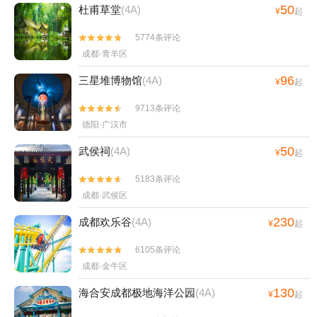
50
杜甫草堂
(4A)
¥
起
5774条评论


成都·青羊区
96
三星堆博物馆
(4A)
¥
起
9713条评论


德阳·广汉市
50
武侯祠
(4A)
¥
起
5183条评论


成都·武侯区
230
成都欢乐谷
(4A)
¥
起
6105条评论


成都·金牛区
130
海合安成都极地海洋公园
(4A)
¥
起