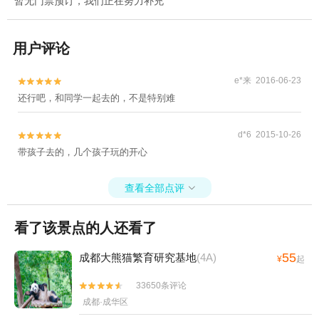
暂无门票预订，我们正在努力补充
用户评论
e*来 2016-06-23


还行吧，和同学一起去的，不是特别难
d*6 2015-10-26


带孩子去的，几个孩子玩的开心
查看全部点评

看了该景点的人还看了
55
成都大熊猫繁育研究基地
(4A)
¥
起
33650条评论


成都·成华区