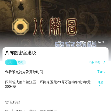


9
八阵图密室逃脱
5.0
3条评论

分
超赞
查看景点简介及开放时间
简介

四川省成都市锦江区二环路东五段29号万达锦华城8单元
地图
3004室

暂无报价