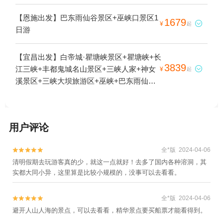
女峰+巴东雨仙谷景区+天生城+长寿古镇+神
农溪景区+三峡移民纪念馆+三峡之巅景区
【恩施出发】巴东雨仙谷景区+巫峡口景区1
1679

¥
起
+重庆三峡游船+三峡垂直升船机+长江游轮
日游
+夔门+千年巴东一夜回3日游
【宜昌出发】白帝城·瞿塘峡景区+瞿塘峡+长
3839
江三峡+丰都鬼城名山景区+三峡人家+神女

¥
起
溪景区+三峡大坝旅游区+巫峡+巴东雨仙谷
景区+重庆三峡游船+三峡垂直升船机+长江
游轮5日游
用户评论
全*版 2024-04-06


清明假期去玩游客真的少，就这一点就好！去多了国内各种溶洞，其
实都大同小异，这里算是比较小规模的，没事可以去看看。
全*版 2024-04-06


避开人山人海的景点，可以去看看，精华景点要买船票才能看得到。