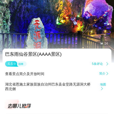


14
巴东雨仙谷景区(AAAA景区)
4.6
5条评论

分
很棒
查看景点简介及开放时间
简介

湖北省恩施土家族苗族自治州巴东县金堂路无源洞大桥
地图
西北侧
