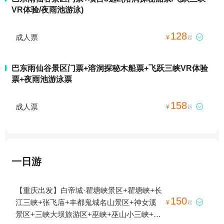
VR体验/夜雨池游泳)
128
成人票

¥
起
巴东雨仙谷景区门票+溶洞探秘木船票+飞跃三峡VR体验
票+夜雨池游泳票
158
成人票

¥
起
一日游
【重庆出发】白帝城·瞿塘峡景区+瞿塘峡+长
150
江三峡+张飞庙+丰都鬼城名山景区+神女溪

¥
起
景区+三峡大坝旅游区+巫峡+巫山小三峡+神