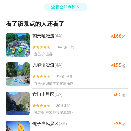
查看全部点评

看了该景点的人还看了
168
朝天吼漂流
(4A)
¥
起
1441条评论


宜昌·兴山县
155
九畹溪漂流
(4A)
¥
起
344条评论


宜昌·屈原故里文化旅游区
95
官门山景区
(5A)
¥
起
98条评论


神农架·神农架香溪源景区
35
链子崖风景区
(3A)
¥
起