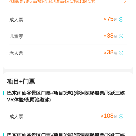
优待政策：老人票(70岁以上),儿童票(6岁以下或1.2米以下)

75
成人票

¥
起
38
儿童票

¥
起
38
老人票

¥
起
项目+门票
巴东雨仙谷景区门票+项目3选1(溶洞探秘船票/飞跃三峡
VR体验/夜雨池游泳)
108
成人票

¥
起
巴东雨仙谷景区门票+项目3选2(溶洞探秘船票/飞跃三峡