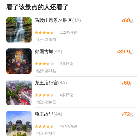
看了该景点的人还看了
60
马陵山风景名胜区
(4A)
¥
起
112条评论


徐州·新沂市
39.9
郯国古城
(4A)
¥
起
0条评论


临沂·郯城县
60
龙王庙行宫
(4A)
¥
起
4条评论


宿迁·宿豫区
72
项王故里
(4A)
¥
起
467条评论


宿迁·宿城区