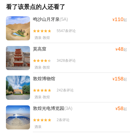
看了该景点的人还看了
110
鸣沙山月牙泉
(5A)
¥
起
5547条评论


酒泉·敦煌
48
莫高窟
¥
起
3428条评论


酒泉·敦煌
158
敦煌博物馆
¥
起
242条评论


酒泉·敦煌
58
敦煌光电博览园
(3A)
¥
起
2条评论


酒泉