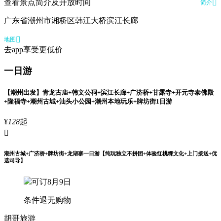
查看景点简介及开放时间

简介
广东省潮州市湘桥区韩江大桥滨江长廊

地图
去app享受更低价
一日游
【潮州出发】青龙古庙+韩文公祠+滨江长廊+广济桥+甘露寺+开元寺泰佛殿
+隆福寺+潮州古城+汕头小公园+潮州本地玩乐+牌坊街1日游
¥
128
起

潮州古城+广济桥+牌坊街+龙湖寨一日游【纯玩独立不拼团+体验红桃粿文化+上门接送+优
选司导】
可订8月9日
条件退
无购物
胡哥旅游