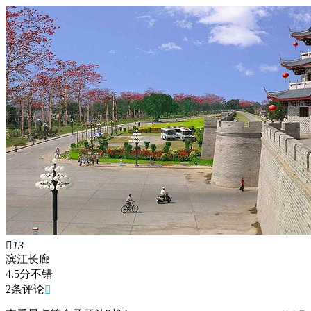

13
滨江长廊
4.5
分
不错
2条评论
