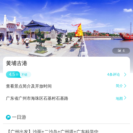


4
黄埔古港
4.5
4条评论

分
不错
查看景点简介及开放时间
简介


广东省广州市海珠区石基村石基路
地图
一日游
【广州出发】沙面+二沙岛+广州塔+广东科学中