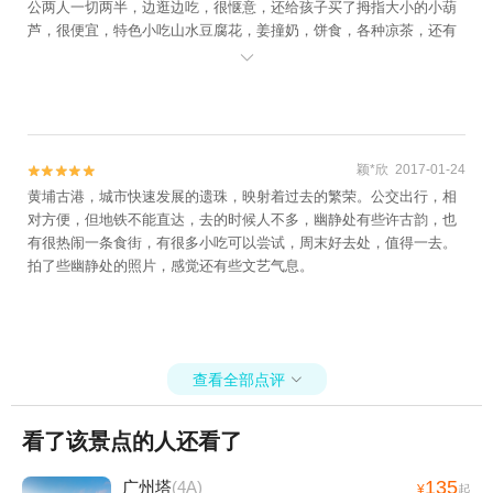
公两人一切两半，边逛边吃，很惬意，还给孩子买了拇指大小的小葫
芦，很便宜，特色小吃山水豆腐花，姜撞奶，饼食，各种凉茶，还有
广东人爱保养，所以各种干货，补品，药茶，还有新鲜的果蔬，海

鲜，都是老人家卖的看着像自家产的，因为都是每样一点点，我买了
没吃过的一种苗菜，三块钱一小袋子，吃了两次才吃完，查度娘才知
道是鱼腥草苗，比鱼腥草好吃。整个点可以逛两小时吧。
颖*欣 2017-01-24


黄埔古港，城市快速发展的遗珠，映射着过去的繁荣。公交出行，相
对方便，但地铁不能直达，去的时候人不多，幽静处有些许古韵，也
有很热闹一条食街，有很多小吃可以尝试，周末好去处，值得一去。
拍了些幽静处的照片，感觉还有些文艺气息。
查看全部点评

看了该景点的人还看了
135
广州塔
(4A)
¥
起