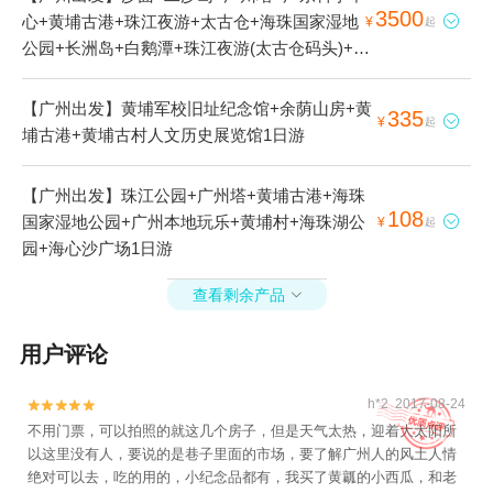
3500
心+黄埔古港+珠江夜游+太古仓+海珠国家湿地

¥
起
公园+长洲岛+白鹅潭+珠江夜游(太古仓码头)+星
海音乐厅·交响乐演奏大厅+珠江夜游(白鹅潭艺
术中心码头)+海珠桥+广州大桥+海心桥1日游
【广州出发】黄埔军校旧址纪念馆+余荫山房+黄
335

¥
起
埔古港+黄埔古村人文历史展览馆1日游
【广州出发】珠江公园+广州塔+黄埔古港+海珠
108
国家湿地公园+广州本地玩乐+黄埔村+海珠湖公

¥
起
园+海心沙广场1日游
查看剩余产品

用户评论
h*2 2017-08-24


不用门票，可以拍照的就这几个房子，但是天气太热，迎着大太阳所
以这里没有人，要说的是巷子里面的市场，要了解广州人的风土人情
绝对可以去，吃的用的，小纪念品都有，我买了黄瓤的小西瓜，和老