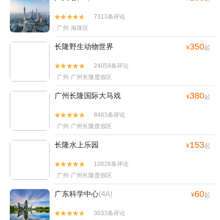
7313条评论


广州·海珠区
350
长隆野生动物世界
¥
起
24059条评论


广州·广州长隆度假区
380
广州长隆国际大马戏
¥
起
8483条评论


广州·广州长隆度假区
153
长隆水上乐园
¥
起
10828条评论


广州·广州长隆度假区
60
广东科学中心
(4A)
¥
起
3033条评论

