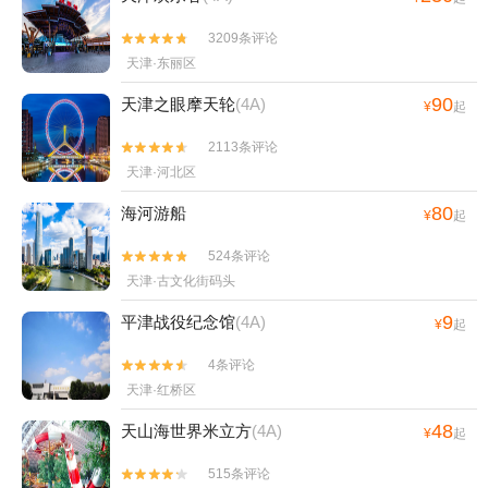
3209条评论


天津·东丽区
90
天津之眼摩天轮
(4A)
¥
起
2113条评论


天津·河北区
80
海河游船
¥
起
524条评论


天津·古文化街码头
9
平津战役纪念馆
(4A)
¥
起
4条评论


天津·红桥区
48
天山海世界米立方
(4A)
¥
起
515条评论

