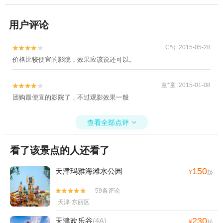
用户评论
C*g 2015-05-28


价格比较便宜的影院，效果应该说还可以。
童*童 2015-01-08


团购最便宜的影院了，不过观影效果一般
查看全部点评

看了该景点的人还看了
150
天津玛雅海滩水公园
¥
起
59条评论


天津·东丽区
230
天津欢乐谷
(4A)
¥
起