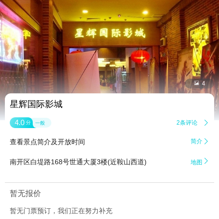


4
星辉国际影城
4.0
2条评论

分
一般
查看景点简介及开放时间
简介


南开区白堤路168号世通大厦3楼(近鞍山西道)
地图
暂无报价
暂无门票预订，我们正在努力补充