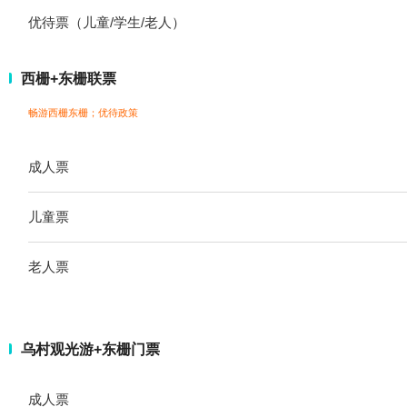
优待票（儿童/学生/老人）
西栅+东栅联票
畅游西栅东栅；
优待政策
成人票
儿童票
老人票
乌村观光游+东栅门票
成人票