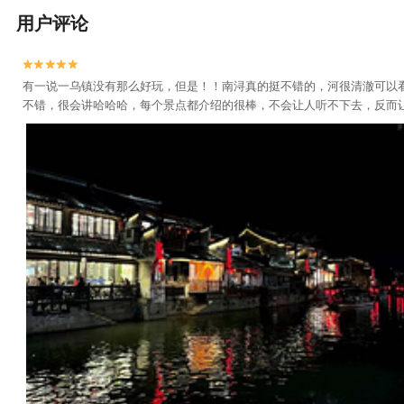
用户评论


有一说一乌镇没有那么好玩，但是！！南浔真的挺不错的，河很清澈可以
不错，很会讲哈哈哈，每个景点都介绍的很棒，不会让人听不下去，反而