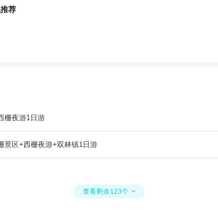
线推荐
西栅夜游1日游
栅景区+西栅夜游+双林镇1日游
查看剩余123个
