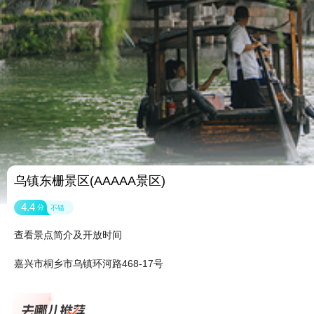
乌镇东栅景区(AAAAA景区)
4.4
分
不错
查看景点简介及开放时间
嘉兴市桐乡市乌镇环河路468-17号