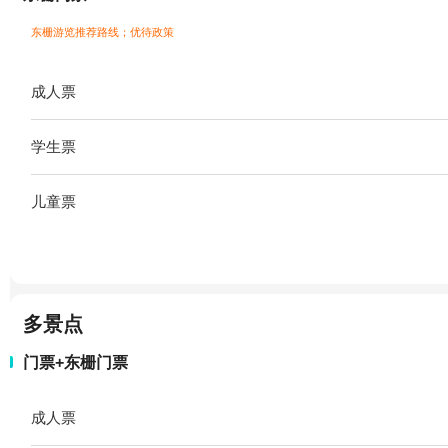
东栅游览推荐路线；
优待政策
成人票
学生票
儿童票
多景点
门票+东栅门票
成人票