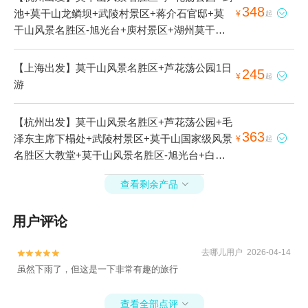
348
池+莫干山龙鳞坝+武陵村景区+蒋介石官邸+莫

¥
起
干山风景名胜区-旭光台+庾村景区+湖州莫干山
别墅(分店)1日游
【上海出发】莫干山风景名胜区+芦花荡公园1日
245

¥
起
游
【杭州出发】莫干山风景名胜区+芦花荡公园+毛
363
泽东主席下榻处+武陵村景区+莫干山国家级风景

¥
起
名胜区大教堂+莫干山风景名胜区-旭光台+白云
山馆+庾村景区1日游
查看剩余产品

用户评论
去哪儿用户 2026-04-14


虽然下雨了，但这是一下非常有趣的旅行
查看全部点评
