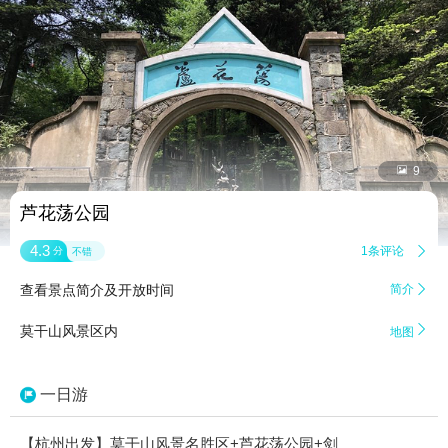


9
芦花荡公园
4.3
1条评论

分
不错
查看景点简介及开放时间
简介


莫干山风景区内
地图
一日游
【杭州出发】莫干山风景名胜区+芦花荡公园+剑