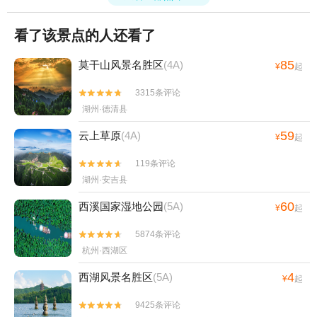
看了该景点的人还看了
85
莫干山风景名胜区
(4A)
¥
起
3315条评论


湖州·德清县
59
云上草原
(4A)
¥
起
119条评论


湖州·安吉县
60
西溪国家湿地公园
(5A)
¥
起
5874条评论


杭州·西湖区
4
西湖风景名胜区
(5A)
¥
起
9425条评论

