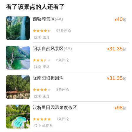
看了该景点的人还看了
40
西狭颂景区
(4A)
¥
起
67条评论


陇南·成县
31.35
阳坝自然风景区
(4A)
¥
起
6条评论


陇南·康县
31.35
陇南阳坝梅园沟
¥
起
8条评论


陇南·康县
98
汉析里田园温泉度假区
¥
起
1条评论


汉中·略阳县