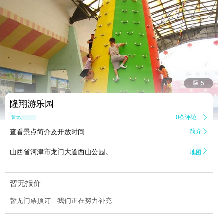


5
隆翔游乐园
0条评论

暂无点评
查看景点简介及开放时间
简介


山西省河津市龙门大道西山公园。
地图
暂无报价
暂无门票预订，我们正在努力补充