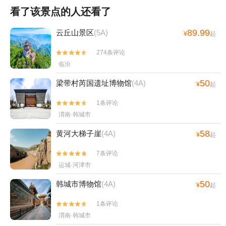
看了该景点的人还看了
89.99
云丘山景区
(5A)
¥
起
274条评论


临汾
50
梁带村芮国遗址博物馆
(4A)
¥
起
1条评论


渭南·韩城市
58
黄河大梯子崖
(4A)
¥
起
7条评论


运城·河津市
50
韩城市博物馆
(4A)
¥
起
1条评论


渭南·韩城市