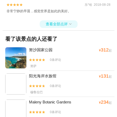
乐*哈 2018-08-28


非常宁静的早晨，感觉世界是如此的美好。
查看全部点评

看了该景点的人还看了
312
努沙国家公园
¥
起
0条评论


努萨
131
阳光海岸水族馆
¥
起
0条评论


穆鲁拉巴
234
Maleny Botanic Gardens
¥
起
0条评论

