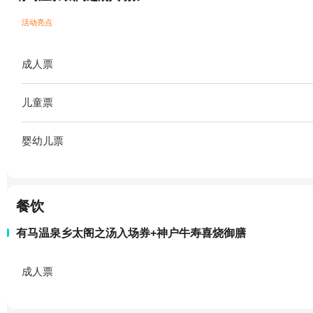
活动亮点
成人票
儿童票
婴幼儿票
餐饮
有马温泉乡太阁之汤入场券+神户牛寿喜烧御膳
成人票