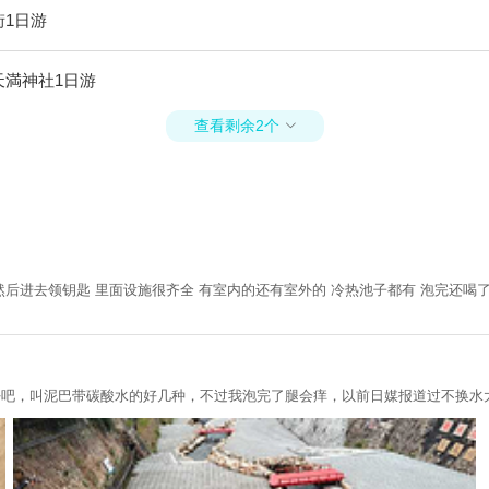
街1日游
天満神社1日游
查看剩余2个

然后进去领钥匙 里面设施很齐全 有室内的还有室外的 冷热池子都有 泡完还喝
好吧，叫泥巴带碳酸水的好几种，不过我泡完了腿会痒，以前日媒报道过不换水