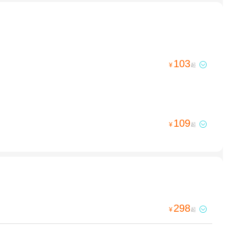
103

¥
起
109

¥
起
298

¥
起