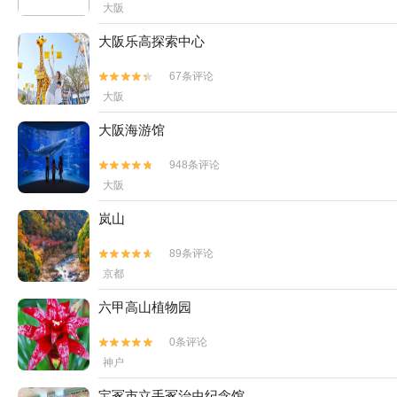
大阪
大阪乐高探索中心
67条评论


大阪
大阪海游馆
948条评论


大阪
岚山
89条评论


京都
六甲高山植物园
0条评论


神户
宝冢市立手冢治虫纪念馆