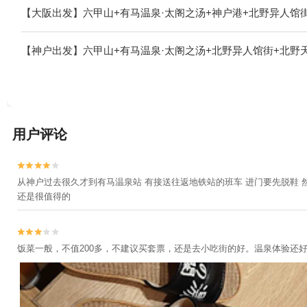
【大阪出发】六甲山+有马温泉·太阁之汤+神户港+北野异人馆
【神户出发】六甲山+有马温泉·太阁之汤+北野异人馆街+北野
用户评论


从神户过去很久才到有马温泉站 有接送往返地铁站的班车 进门要先脱鞋 
还是很值得的


饭菜一般，不值200多，不建议买套票，还是去小吃街的好。温泉体验还