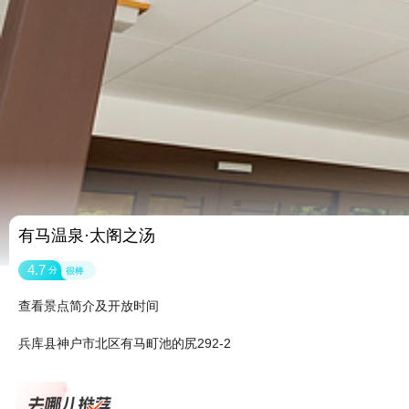
有马温泉·太阁之汤
4.7
分
很棒
查看景点简介及开放时间
兵库县神户市北区有马町池的尻292-2