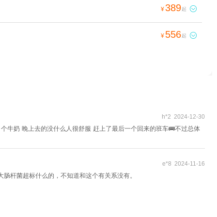
389

¥
起
556

¥
起
h*2 2024-12-30
了个牛奶 晚上去的没什么人很舒服 赶上了最后一个回来的班车🚌不过总体
e*8 2024-11-16
大肠杆菌超标什么的，不知道和这个有关系没有。