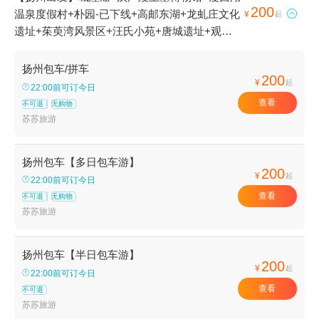
200
温泉度假村+朴园-已下线+高邮东湖+龙虬庄文化

¥
起
遗址+茱萸湾风景区+汪氏小苑+唐城遗址+观音
山+瘦西湖+仙鹤寺+扬州古运河+个园+凤凰岛生
态旅游区+马可波罗纪念馆+何园+大明寺+西郊
扬州包车/拼车
200
森林公园+唐城+文游台+镇国寺塔+扬州双博馆
¥
起
22:00前可订今日
+掬花楼+栖灵塔+红山体育公园+宝应湖国家湿
查看
不可退
无购物
地公园+京华城+周恩来童年读书旧址+镇国寺
苏苏旅游
+朴园+宁国寺+宝应革命烈士纪念馆+宝应博物
馆+宋夹城考古遗址公园+扬州水文化博物馆+独
扬州包车【多日包车游】
秀山大明寺+高邮奎楼+周恩来少年读书旧址+高
200
¥
起
22:00前可订今日
邮湖+扬州八怪纪念馆+春江花月夜唯美扬州+扬
查看
不可退
无购物
州天乐湖嬉乐谷-已下线+扬州清池温泉+扬州海
苏苏旅游
浪谷水上乐园+扬州红星赛车场+扬州东方高尔夫
+扬州太阳岛高尔夫球场+扬州大剧院+扬州芍药
园+扬州古运河游览+扬州京华维景酒店+扬州水
扬州包车【半日包车游】
200
¥
上乐园+马可波罗花世界+高邮湖芦苇荡湿地公园
起
22:00前可订今日
+捺山地质公园+扬州乐园+扬州本地玩乐+扬州
查看
不可退
赛马场+扬州东关街历史文化街+瘦西湖游船+扬
苏苏旅游