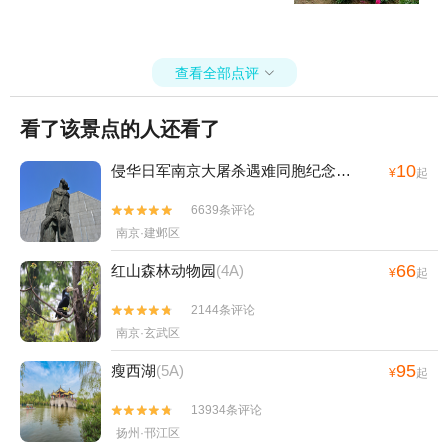
查看全部点评

看了该景点的人还看了
10
侵华日军南京大屠杀遇难同胞纪念馆
(4A)
¥
起
6639条评论


南京·建邺区
66
红山森林动物园
(4A)
¥
起
2144条评论


南京·玄武区
95
瘦西湖
(5A)
¥
起
13934条评论


扬州·邗江区