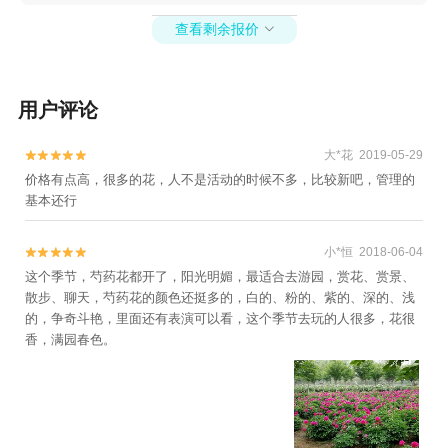
州天乐湖嬉乐谷+同兴当铺+高邮湖滩郊野公园
+扬州极地海洋世界萌宠乐园+扬州大易温泉汇
查看剩余报价

+清水潭旅游度假区+扬州园博会（园博园）+扬
州枣林湾园博园+扬州Q宠乐园+扬州珠湖小镇
+扬州邵伯湖室内滑雪场+润德菲尔庄园+edong
用户评论
科学公园(钜城华亿广场店)+汪曾祺纪念馆+扬州
世博园+驿心水上乐园+扬州高邮驿心温泉度假村
大*花 2019-05-29


+teamLab未来游乐园+扬州华侨城梦幻之城+户
价格有点高，很多的花，人不是活动的时候不多，比较新吧，管理的
外猩球山野度假乐园+中国大运河博物馆+高邮博
基本还行
物馆+高邮王氏故居+高邮·湖上花海+北湖湿地公
园+泥途渔乐村+宝应动物园+大明寺鉴真东渡禅
小*恒 2018-06-04


茶秀+扬州陈园+扬州安信古化石博物馆+扬州航
这个季节，芍药花都开了，阳光明媚，最适合去游园，赏花、赏景、
空馆+瘦西湖街道+大明寺戒台+扬州大学虹桥专
散步、聊天，芍药花的颜色还挺多的，白的、粉的、紫的、深的、浅
家楼+PANTURE扬州攀趣探险乐园+扬州非遗珍
的，争奇斗艳，里面还有表演可以看，这个季节去玩的人很多，花很
宝馆+扬州汉陵苑-天山汉墓(扬州)+勇龙宾馆+隋
香，满园春色。
炀帝陵遗址公园1日游