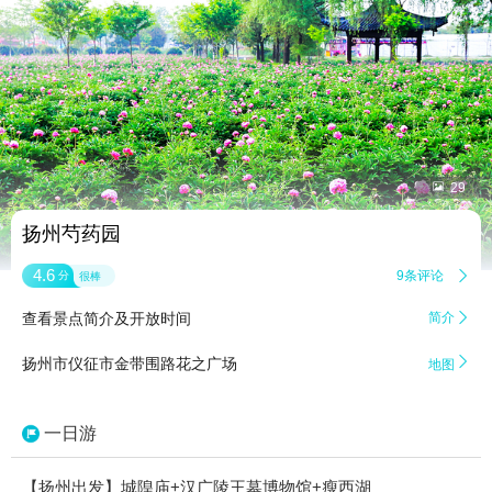


29
扬州芍药园
4.6
9条评论

分
很棒
查看景点简介及开放时间
简介


扬州市仪征市金带围路花之广场
地图
一日游
【扬州出发】城隍庙+汉广陵王墓博物馆+瘦西湖