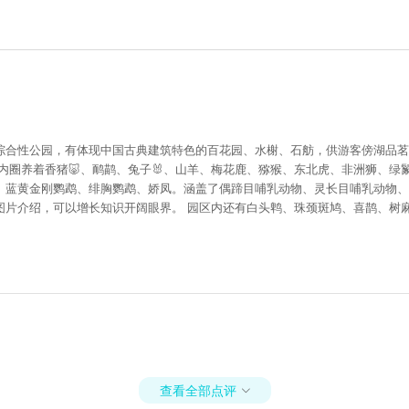
综合性公园，有体现中国古典建筑特色的百花园、水榭、石舫，供游客傍湖品茗
内圈养着香猪🐷、鸸鹋、兔子🐰、山羊、梅花鹿、猕猴、东北虎、非洲狮、
、蓝黄金刚鹦鹉、绯胸鹦鹉、娇凤。涵盖了偶蹄目哺乳动物、灵长目哺乳动物、
图片介绍，可以增长知识开阔眼界。 园区内还有白头鹎、珠颈斑鸠、喜鹊、树
查看全部点评
