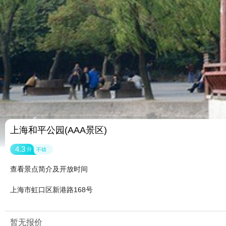
上海和平公园(AAA景区)
4.3
分
不错
查看景点简介及开放时间
上海市虹口区新港路168号
暂无报价