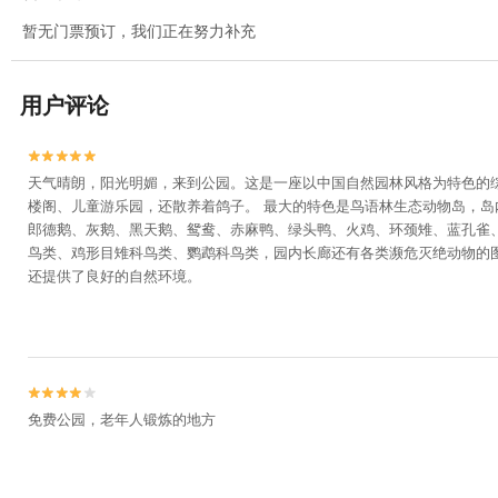
暂无门票预订，我们正在努力补充
用户评论


天气晴朗，阳光明媚，来到公园。这是一座以中国自然园林风格为特色的
楼阁、儿童游乐园，还散养着鸽子。 最大的特色是鸟语林生态动物岛，岛
郎德鹅、灰鹅、黑天鹅、鸳鸯、赤麻鸭、绿头鸭、火鸡、环颈雉、蓝孔雀
鸟类、鸡形目雉科鸟类、鹦鹉科鸟类，园内长廊还有各类濒危灭绝动物的
还提供了良好的自然环境。


免费公园，老年人锻炼的地方