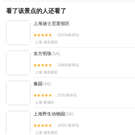
看了该景点的人还看了
上海迪士尼度假区
23334条评论


上海·浦东新区
东方明珠
(5A)
33905条评论


上海·浦东新区
豫园
(4A)
2332条评论


上海·黄浦区
上海野生动物园
(5A)
18347条评论


上海·浦东新区