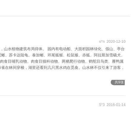
o*n 2020-12-10
，山水植物建筑布局得体。 园内有电动船、大面积园林绿化、假山、亭台
绿鬣蜥、苏卡达陆龟、泰加蜥、环尾狐猴、松鼠猴、赤狐、阿拉斯加雪橇犬、
肉食目哺乳动物、肉食目猫科动物、两栖爬行动物、鹤鸵目鸟类、雁鸭属
麻雀在林间穿梭，湖里还看到几只黑水鸡在觅食。山水林不仅引来了游客，
共9张
S*3 2016-01-14