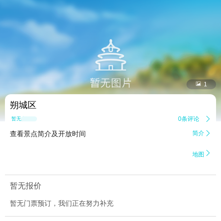


1
朔城区
0条评论

暂无点评
查看景点简介及开放时间
简介


地图
暂无报价
暂无门票预订，我们正在努力补充