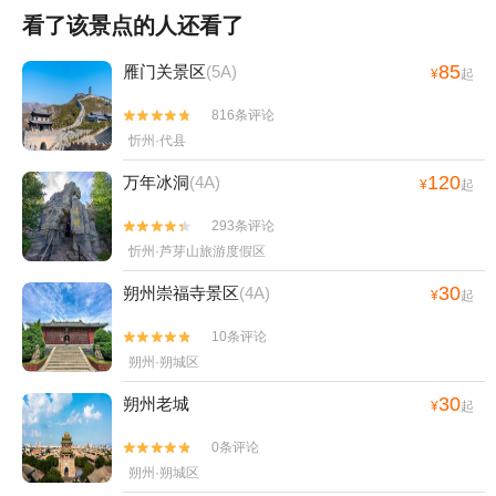
看了该景点的人还看了
85
雁门关景区
(5A)
¥
起
816条评论


忻州·代县
120
万年冰洞
(4A)
¥
起
293条评论


忻州·芦芽山旅游度假区
30
朔州崇福寺景区
(4A)
¥
起
10条评论


朔州·朔城区
30
朔州老城
¥
起
0条评论


朔州·朔城区