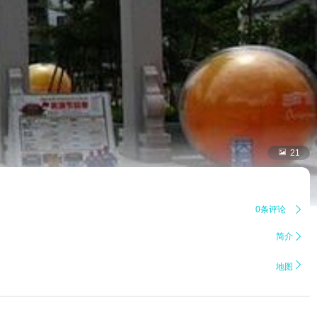

21
0条评论

简介


地图