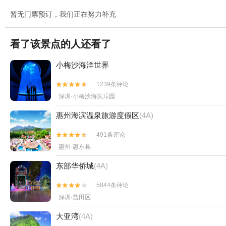
暂无门票预订，我们正在努力补充
看了该景点的人还看了
小梅沙海洋世界
1239条评论


深圳·小梅沙海滨乐园
惠州海滨温泉旅游度假区
(4A)
491条评论


惠州·惠东县
东部华侨城
(4A)
5844条评论


深圳·盐田区
大亚湾
(4A)