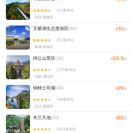
313条评论


武汉·黄陂区
30
天紫湖生态度假区
(4A)
¥
起
157条评论


孝感·孝南区
59.9
鸡公山景区
(5A)
¥
起
1370条评论


信阳·浉河区
29
锦鲤土司城
(4A)
¥
起
768条评论


武汉·黄陂区
65
木兰天池
(5A)
¥
起
2213条评论

