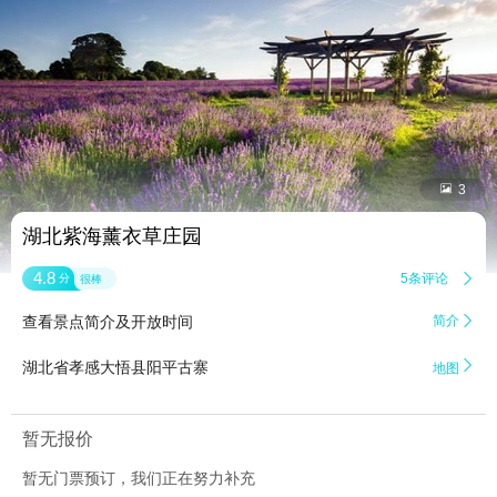


3
湖北紫海薰衣草庄园
4.8
5条评论

分
很棒
查看景点简介及开放时间
简介


湖北省孝感大悟县阳平古寨
地图
暂无报价
暂无门票预订，我们正在努力补充