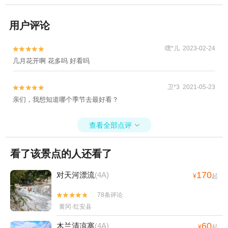
用户评论
嘿*儿 2023-02-24


几月花开啊 花多吗 好看吗
卫*3 2021-05-23


亲们，我想知道哪个季节去最好看？
查看全部点评

看了该景点的人还看了
170
对天河漂流
(4A)
¥
起
78条评论


黄冈·红安县
60
木兰清凉寨
(4A)
¥
起